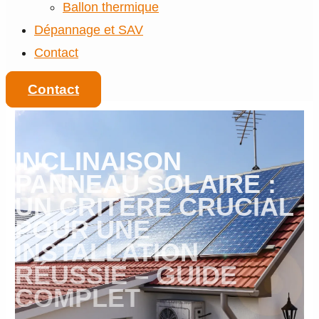
Ballon thermique
Dépannage et SAV
Contact
Contact
INCLINAISON
PANNEAU SOLAIRE :
UN CRITÈRE CRUCIAL
POUR UNE
INSTALLATION
RÉUSSIE – GUIDE
COMPLET