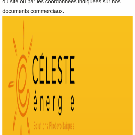
du site ou par les coordonnées indiquées sur nos
documents commerciaux.