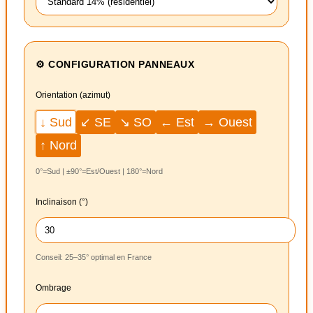
⚙️ CONFIGURATION PANNEAUX
Orientation (azimut)
↓ Sud
← Est
→ Ouest
↙ SE
↘ SO
↑ Nord
0°=Sud | ±90°=Est/Ouest | 180°=Nord
Inclinaison (°)
Conseil: 25–35° optimal en France
Ombrage