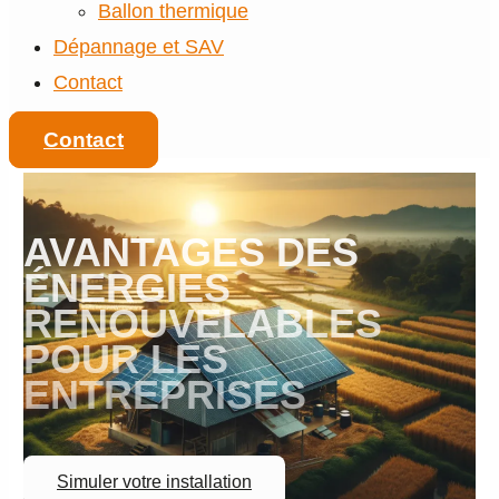
Ballon thermique
Dépannage et SAV
Contact
Contact
AVANTAGES DES
ÉNERGIES
RENOUVELABLES
POUR LES
ENTREPRISES
Simuler votre installation