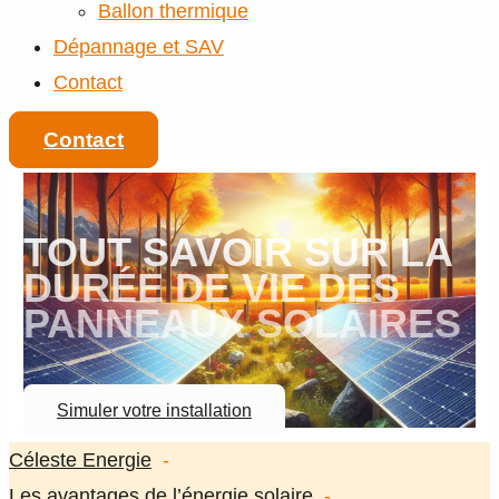
Ballon thermique
Dépannage et SAV
Contact
Contact
TOUT SAVOIR SUR LA
DURÉE DE VIE DES
PANNEAUX SOLAIRES
Simuler votre installation
Céleste Energie
Les avantages de l’énergie solaire